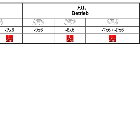
FU-
Betrieb
-Px6
-9x6
-8x6
-7x6 / -Px6