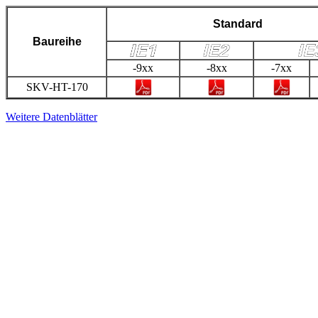
Standard
Baureihe
-9xx
-8xx
-7xx
SKV-HT-170
Weitere Datenblätter