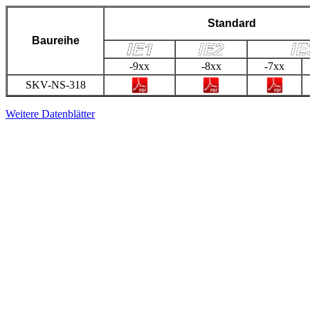
Standard
Baureihe
-9xx
-8xx
-7xx
SKV-NS-318
Weitere Datenblätter