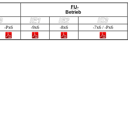
FU-
Betrieb
-Px6
-9x6
-8x6
-7x6 / -Px6