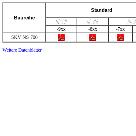
Standard
Baureihe
-9xx
-8xx
-7xx
SKV-NS-700
Weitere Datenblätter