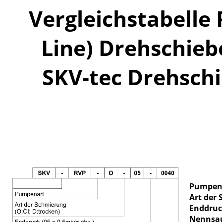
Vergleichstabelle
Line) Drehschi
SKV-tec Drehsc
Pumpen
Art der
Enddruc
Nennsa