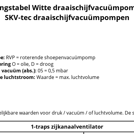
kingstabel Witte draaischijfvacuümpo
SKV-tec draaischijfvacuümpompen
e:
RVP = roterende shoepenvacuümpomp
ering
O = olie, D = droog
vacuüm (abs.):
05 = 0,5 mbar
e luchtstroom:
Waarde = max. luchtvolume
gelijkbare waarden voor druk / vacuüm / of luchtvolume. De 
1-traps zijkanaalventilator