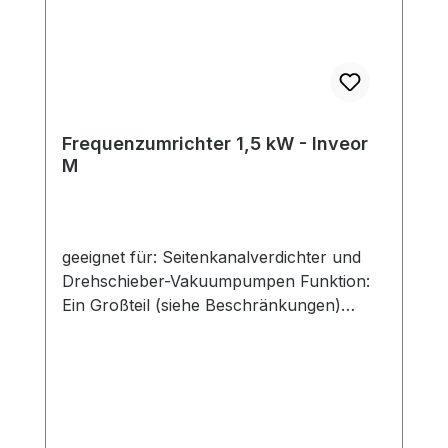
Frequenzumrichter 1,5 kW - Inveor
M
geeignet für: Seitenkanalverdichter und
Drehschieber-Vakuumpumpen Funktion:
Ein Großteil (siehe Beschränkungen)
unserer Seitenkanalverdichter lässt sich
mit Frequenzumrichter betreiben.Auf
diese Weise lassen sich modellabhängig
die möglichen Betriebspunkte durch
Variation der Frequenz erweitern.