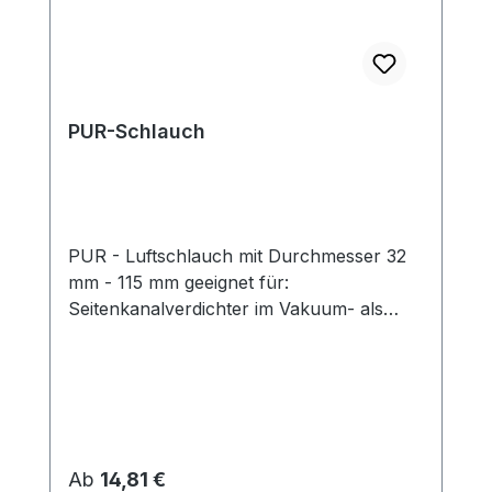
PUR-Schlauch
PUR - Luftschlauch mit Durchmesser 32
mm - 115 mm geeignet für:
Seitenkanalverdichter im Vakuum- als
auch Druck-Betrieb Funktion: Die PUR-
Schläuche mit Spiralverstärkung sind für
viele Anwendungsbereiche geeignet, da
sie druck- wie auch vakuumfest sind.Diese
Qualität wird z.B. auch zum Fördern von
Kunststoffgranulaten verwendet.
Regulärer Preis:
Ab
14,81 €