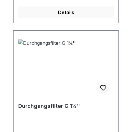
technische Daten: Ausführung:
hochwertiger PUR-Schlauch mit
Details
Spiralverstärkung Eigenschaften: innen
relativ glatt, außen gewelltflexibelschwer
entflammbar (DIN 4102 B1)Temperatur:
-40°C bis +90°Cantistatisch < 10⁹
Ohmhoch abriebfestFarbe: transluzent
Schlauchdimensionen: DN: 32 / 38 / 40 /
45 / 50 / 60 / 80 / 100 / 115 mm
Durchgangsfilter G 1¼''