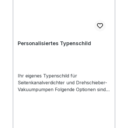
SKV-NS-70 G 1¼": SKV-NS-55 / SKV-NS-
80 / SKV-ND-88SKV-HS-47 bis HS-
87SKV-HD-47 bis HD-87SKV-RVP-O-05-
0040 bis -0063 Achtung: die
Durchgangsfilter werden standardmäßig
ohne Anbauteile ausgeliefert!
Personalisiertes Typenschild
Ihr eigenes Typenschild für
Seitenkanalverdichter und Drehschieber-
Vakuumpumpen Folgende Optionen sind
möglich:- Angabe Ihrer Firmendaten- Auf
Wunsch Angabe einer eigenen
Modellbezeichnung- Auf Wunsch
neutrale (personalisierte)
Betriebsanleitung - Neutrale Verpackung