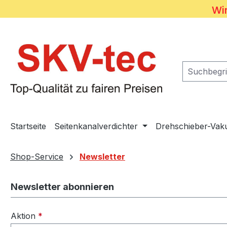
Wir
m Hauptinhalt springen
Zur Suche springen
Zur Hauptnavigation springen
Startseite
Seitenkanalverdichter
Drehschieber-Va
Shop-Service
Newsletter
Newsletter abonnieren
Aktion
*