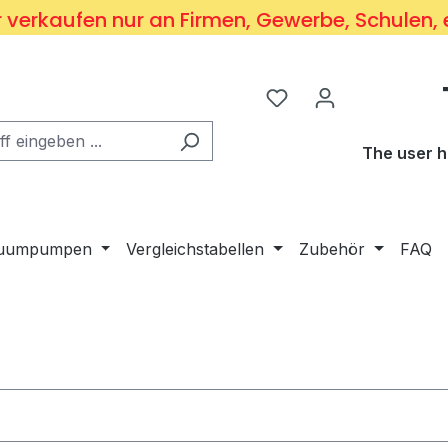
 verkaufen nur an Firmen, Gewerbe, Schulen, 
Du hast 0 Produkte 
The user h
kuumpumpen
Vergleichstabellen
Zubehör
FAQ