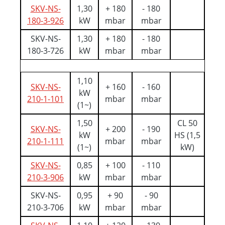
SKV-NS-
1,30
+ 180
- 180
180-3-926
kW
mbar
mbar
SKV-NS-
1,30
+ 180
- 180
180-3-726
kW
mbar
mbar
1,10
SKV-NS-
+ 160
- 160
kW
210-1-101
mbar
mbar
(1~)
1,50
CL 50
SKV-NS-
+ 200
- 190
kW
HS (1,5
210-1-111
mbar
mbar
(1~)
kW)
SKV-NS-
0,85
+ 100
- 110
210-3-906
kW
mbar
mbar
SKV-NS-
0,95
+ 90
- 90
210-3-706
kW
mbar
mbar