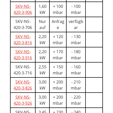
SKV-NS-
1,60
+ 100
- 100
420-3-906
kW
mbar
mbar
SKV-NS-
Nur
Anfrag
verfügb
420-3-706
auf
e
ar
SKV-NS-
2,20
+ 120
- 130
420-3-816
kW
mbar
mbar
SKV-NS-
2,20
+ 170
- 180
420-3-916
kW
mbar
mbar
SKV-NS-
2,55
+ 150
- 160
420-3-716
kW
mbar
mbar
SKV-NS-
3,00
+ 200
- 210
420-3-826
kW
mbar
mbar
SKV-NS-
3,00
+ 200
- 220
420-3-926
kW
mbar
mbar
SKV-NS-
3,45
+ 230
- 240