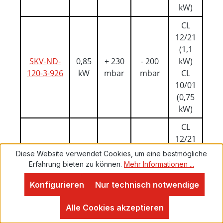
kW)
CL
12/21
(1,1
SKV-ND-
0,85
+ 230
- 200
kW)
120-3-926
kW
mbar
mbar
CL
10/01
(0,75
kW)
CL
12/21
(1,1
Diese Website verwendet Cookies, um eine bestmögliche
SKV-ND-
1,10
+ 290
- 260
kW)
Erfahrung bieten zu können.
Mehr Informationen ...
120-3-826
kW
mbar
mbar
CL
Konfigurieren
Nur technisch notwendige
10/01
Proven Expert
(1,1
4,9
Alle Cookies akzeptieren
kW)