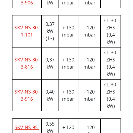
3-906
kW
mbar
mbar
CL 30-
0,37
SKV-NS-80-
+ 130
- 120
ZHS
kW
1-101
mbar
mbar
(0,4
(1~)
kW)
CL 30-
SKV-NS-80-
0,37
+ 130
- 120
ZHS
3-816
kW
mbar
mbar
(0,4
kW)
CL 30-
SKV-NS-80-
0,40
+ 130
- 120
ZHS
3-916
kW
mbar
mbar
(0,4
kW)
0,55
SKV-NS-95-
+ 120
- 120
kW