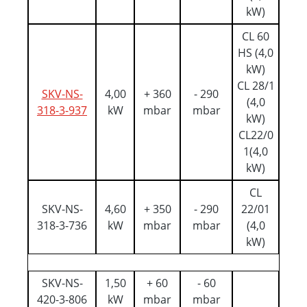
kW)
CL 60
HS (4,0
kW)
CL 28/1
SKV-NS-
4,00
+ 360
- 290
(4,0
318-3-937
kW
mbar
mbar
kW)
CL22/0
1(4,0
kW)
CL
SKV-NS-
4,60
+ 350
- 290
22/01
318-3-736
kW
mbar
mbar
(4,0
kW)
SKV-NS-
1,50
+ 60
- 60
420-3-806
kW
mbar
mbar