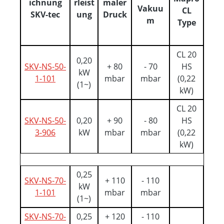
ichnung
rleist
maler
Vakuu
CL
SKV-tec
ung
Druck
m
Type
CL 20
0,20
SKV-NS-50-
+ 80
- 70
HS
kW
1-101
mbar
mbar
(0,22
(1~)
kW)
CL 20
SKV-NS-50-
0,20
+ 90
- 80
HS
3-906
kW
mbar
mbar
(0,22
kW)
0,25
SKV-NS-70-
+ 110
- 110
kW
1-101
mbar
mbar
(1~)
SKV-NS-70-
0,25
+ 120
- 110