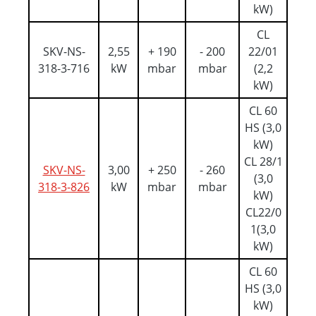
kW)
CL
SKV-NS-
2,55
+ 190
- 200
22/01
318-3-716
kW
mbar
mbar
(2,2
kW)
CL 60
HS (3,0
kW)
CL 28/1
SKV-NS-
3,00
+ 250
- 260
(3,0
318-3-826
kW
mbar
mbar
kW)
CL22/0
1(3,0
kW)
CL 60
HS (3,0
kW)