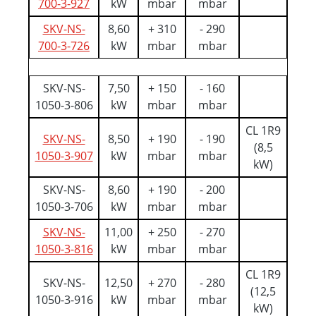
700-3-927
kW
mbar
mbar
SKV-NS-
8,60
+ 310
- 290
700-3-726
kW
mbar
mbar
SKV-NS-
7,50
+ 150
- 160
1050-3-806
kW
mbar
mbar
CL 1R9
SKV-NS-
8,50
+ 190
- 190
(8,5
1050-3-907
kW
mbar
mbar
kW)
SKV-NS-
8,60
+ 190
- 200
1050-3-706
kW
mbar
mbar
SKV-NS-
11,00
+ 250
- 270
1050-3-816
kW
mbar
mbar
CL 1R9
SKV-NS-
12,50
+ 270
- 280
(12,5
1050-3-916
kW
mbar
mbar
kW)