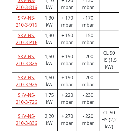
SKV-NS-
1,10
+ 120
- 130
210-3-816
kW
mbar
mbar
SKV-NS-
1,30
+ 170
- 170
210-3-916
kW
mbar
mbar
SKV-NS-
1,30
+ 150
- 150
210-3-P16
kW
mbar
mbar
CL 50
SKV-NS-
1,50
+ 190
- 200
HS (1,5
210-3-826
kW
mbar
mbar
kW)
SKV-NS-
1,60
+ 190
- 200
210-3-926
kW
mbar
mbar
SKV-NS-
1,75
+ 220
- 230
210-3-726
kW
mbar
mbar
CL 50
SKV-NS-
2,20
+ 270
- 220
HS (2,2
210-3-836
kW
mbar
mbar
kW)