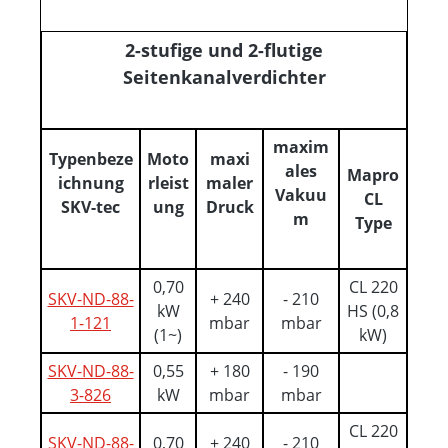
2-stufige und 2-flutige
Seitenkanalverdichter
maxim
Typenbeze
Moto
maxi
ales
Mapro
ichnung
rleist
maler
Vakuu
CL
SKV-tec
ung
Druck
m
Type
0,70
CL 220
SKV-ND-88-
+ 240
- 210
kW
HS (0,8
1-121
mbar
mbar
(1~)
kW)
SKV-ND-88-
0,55
+ 180
- 190
3-826
kW
mbar
mbar
CL 220
SKV-ND-88-
0,70
+ 240
- 210