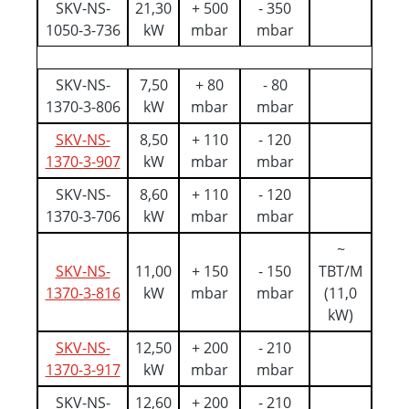
SKV-NS-
21,30
+ 500
- 350
1050-3-736
kW
mbar
mbar
SKV-NS-
7,50
+ 80
- 80
1370-3-806
kW
mbar
mbar
SKV-NS-
8,50
+ 110
- 120
1370-3-907
kW
mbar
mbar
SKV-NS-
8,60
+ 110
- 120
1370-3-706
kW
mbar
mbar
~
SKV-NS-
11,00
+ 150
- 150
TBT/M
1370-3-816
kW
mbar
mbar
(11,0
kW)
SKV-NS-
12,50
+ 200
- 210
1370-3-917
kW
mbar
mbar
SKV-NS-
12,60
+ 200
- 210