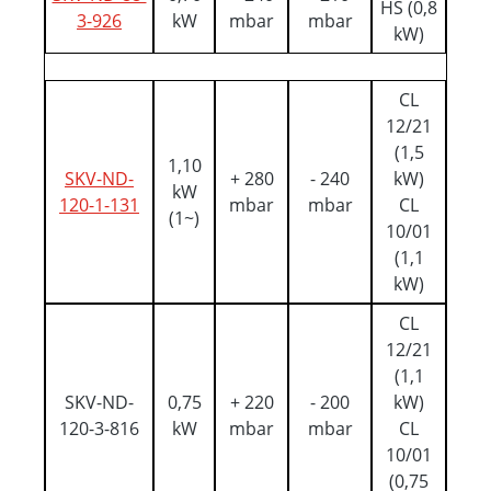
HS (0,8
3-926
kW
mbar
mbar
kW)
CL
12/21
(1,5
1,10
SKV-ND-
+ 280
- 240
kW)
kW
120-1-131
mbar
mbar
CL
(1~)
10/01
(1,1
kW)
CL
12/21
(1,1
SKV-ND-
0,75
+ 220
- 200
kW)
120-3-816
kW
mbar
mbar
CL
10/01
(0,75