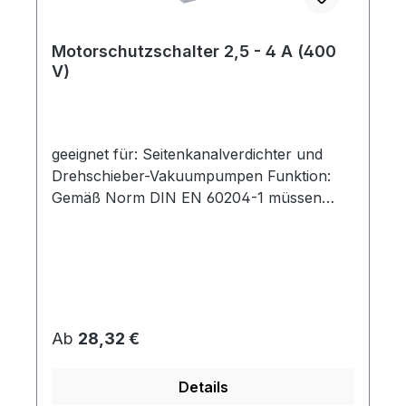
Motorschutzschalter 2,5 - 4 A (400
V)
geeignet für: Seitenkanalverdichter und
Drehschieber-Vakuumpumpen Funktion:
Gemäß Norm DIN EN 60204-1 müssen
Motoren mit einer Bemessungsleistung
über 0,5 kW gegen unzulässige Erwärmung
geschützt werden. Dies trifft für den
Großteil unserer Seitenkanalverdichter zu.
Ein Motorschutzschalter stellt sowohl einen
Überlastungsschutz als auch einen
Regulärer Preis:
Ab
28,32 €
Kurzschlussschutz für die Kabel- und
Leitungen sicher. Kommt es zu einer
Details
unzulässigen Stromerhöhung, z.B. durch