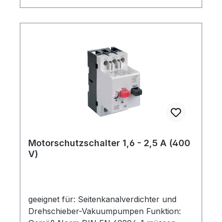
Überlastung oder Blockierung des Motors,
schaltet der Motorschutzschalter alle
aktiven Leiter ab. Einen
Übertemperaturschutz wie auch
Phasenausfallschutz kann ein
Motorschutzschalter nicht gewähren,
hierfür sind weitere Maßnahmen zu
ergreifen. technische Daten: Ausführung:
400 V (3~) Bemessungsstrom: 2,5 - 4,0 A
Optionen: - Motorschutzschalter-
Motorschutzschalter mit Kunststoffgehäuse
(IP 55)- Motorschutzschalter mit
Motorschutzschalter 1,6 - 2,5 A (400
Kunststoffgehäuse und 3 m Anschlusskabel
V)
(verkabelt)
geeignet für: Seitenkanalverdichter und
Drehschieber-Vakuumpumpen Funktion: