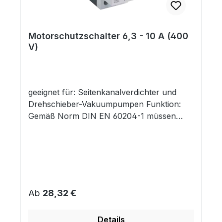
Optionen: - Motorschutzschalter-
Motorschutzschalter mit Kunststoffgehäuse
(IP 55)- Motorschutzschalter mit
Motorschutzschalter 6,3 - 10 A (400
Kunststoffgehäuse und 3 m Anschlusskabel
V)
(verkabelt)
geeignet für: Seitenkanalverdichter und
Drehschieber-Vakuumpumpen Funktion:
Gemäß Norm DIN EN 60204-1 müssen
Motoren mit einer Bemessungsleistung
über 0,5 kW gegen unzulässige Erwärmung
geschützt werden. Dies trifft für den
Großteil unserer Seitenkanalverdichter zu.
Ein Motorschutzschalter stellt sowohl einen
Überlastungsschutz als auch einen
Regulärer Preis:
Ab
28,32 €
Kurzschlussschutz für die Kabel- und
Leitungen sicher. Kommt es zu einer
Details