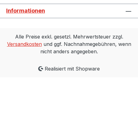
400 V (3~) Bemessungsstrom: 10,0 - 16,0
Informationen
A Optionen: - Motorschutzschalter-
Motorschutzschalter mit Kunststoffgehäuse
(IP 55)- Motorschutzschalter mit
Kunststoffgehäuse und 3 m Anschlusskabel
Alle Preise exkl. gesetzl. Mehrwertsteuer zzgl.
(verkabelt)
Versandkosten
und ggf. Nachnahmegebühren, wenn
nicht anders angegeben.
Realisiert mit Shopware