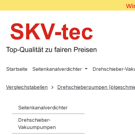
Wir
m Hauptinhalt springen
Zur Suche springen
Zur Hauptnavigation springen
Startseite
Seitenkanalverdichter
Drehschieber-Va
Vergleichstabellen
Drehschieberpumpen (ölgeschmie
Seitenkanalverdichter
Drehschieber-
Vakuumpumpen