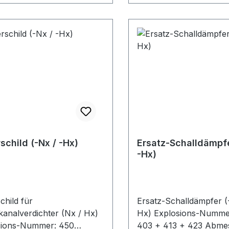
(siehe auch unter Dow
schild (-Nx / -Hx)
Ersatz-Schalldämpfe
-Hx)
child für
Ersatz-Schalldämpfer (
kanalverdichter (Nx / Hx)
Hx) Explosions-Nummer: 990 =
ions-Nummer: 450
403 + 413 + 423 Abmessungen