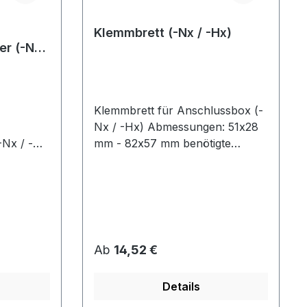
Klemmbrett (-Nx / -Hx)
r (-Nx /
Klemmbrett für Anschlussbox (-
Nx / -Hx) Abmessungen: 51x28
-Nx / -
mm - 82x57 mm benötigte
Anzahl: 1 Stk. verfügbar für: alle
SKV-NS / SKV-ND / SKV-
NDFalle SKV-HS / SKV-HD /
hterseite)
SKV-HT Die passende
Ersatzteilgröße finden Sie in
e SKV-HS
unserer Ersatzteilliste (siehe
Regulärer Preis:
Ab
14,52 €
auch unter Downloads)
e finden
Details
liste