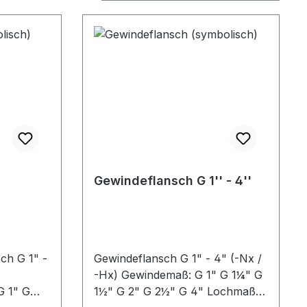
Gewindeflansch G 1'' - 4''
ch G 1" -
Gewindeflansch G 1" - 4" (-Nx /
-Hx) Gewindemaß: G 1" G 1¼" G
1½" G 2" G 2½" G 4" Lochmaß: