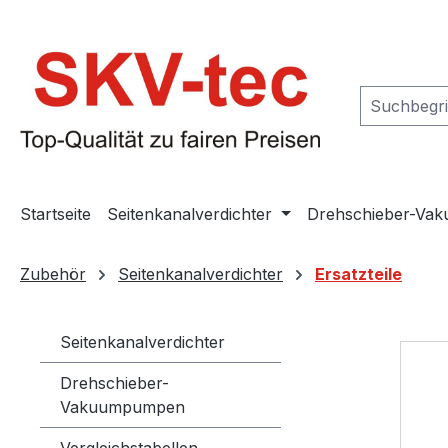
m Hauptinhalt springen
Zur Suche springen
Zur Hauptnavigation springen
Startseite
Seitenkanalverdichter
Drehschieber-Va
Zubehör
Seitenkanalverdichter
Ersatzteile
Seitenkanalverdichter
Drehschieber-
Vakuumpumpen