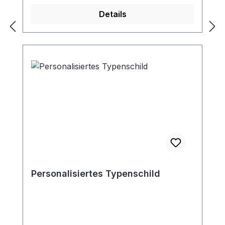
hochwertiger PUR-Schlauch mit
Details
Spiralverstärkung Eigenschaften: innen
relativ glatt, außen gewelltflexibelschwer
entflammbar (DIN 4102 B1)Temperatur:
-40°C bis +90°Cantistatisch < 10⁹
Ohmhoch abriebfestFarbe: transluzent
Schlauchdimensionen: DN: 32 / 38 / 40 /
45 / 50 / 60 / 80 / 100 / 115 mm
Personalisiertes Typenschild