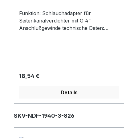
Funktion: Schlauchadapter für
Seitenkanalverdichter mit G 4"
Anschlußgewinde technische Daten:
Schlauch-Durchmesser: 115 mm
Anschlußmaß: G 4" Material: Stahl
verzinkt passend für: SKV-NS-1050 bis
NS-1370SKV-ND-1110SKV-NDF-1950 /
SKV-NDF-2050
Regulärer Preis:
18,54 €
Details
Produktgalerie überspringen
SKV-NDF-1940-3-826