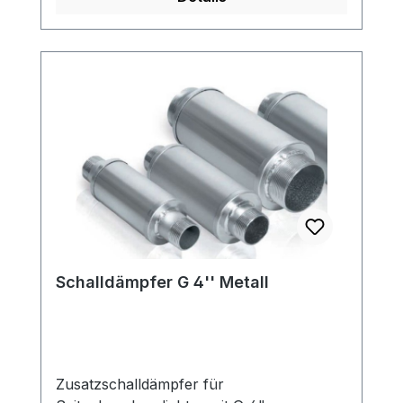
Verdichter) Achtung: sicherer Anbau des
Ansaugfilters an den SKV nur mit 90°
Bogen möglich!
Schalldämpfer G 4'' Metall
Zusatzschalldämpfer für