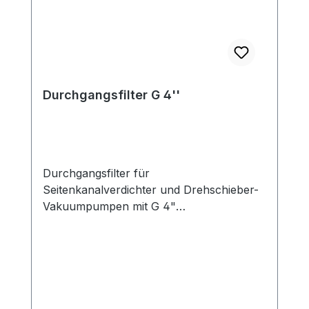
Durchgangsfilter G 4''
Durchgangsfilter für
Seitenkanalverdichter und Drehschieber-
Vakuumpumpen mit G 4"
Anschlussgewinde geeignet für:
Seitenkanalverdichter und Drehschieber-
Vakuumpumpen im Vakuum-Betrieb
Funktion: Der Einsatz eines Filters zum
Schutz der Seitenkanalverdichter wie
auch der Drehschieber-Vakuumpumpen