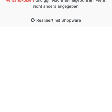
Versandkosten
und ggf. Nachnahmegebühren, wenn
Display- MMI-Option: mit integriertem
nicht anders angegeben.
Potentiometer und Display (auf Anfrage)-
Tastatur: mit integrieter Folientastatur
Realisiert mit Shopware
ohne Display (auf Anfrage) Achtung: nur
die SKV-Modelle mit 230/400V
(Motorkennzahl -XX6) können von 37 –
87 Hz geregelt werden! die SKV-Modelle
mit 400/690V (Motorkennzahl -XX7)
können nur von 37 – 60 Hz (unter
Leistungsverlust) geregelt werden! der
Betrieb von Frequenzumrichtern ist nur
mit allstromsensitiven FI-Schutzschalter
(Typ B) zulässig Frequenzumrichter sind
Sonderbestellungen und daher von der
Rücknahme ausgeschlossen!