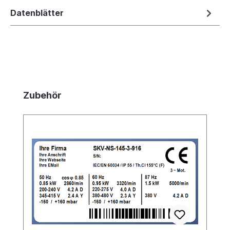
Datenblätter
Produktgalerie überspringen
Zubehör