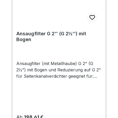
Ansaugfilter G 2'' (G 2½'') mit
Bogen
Ansaugfilter (mit Metallhaube) G 2" (G
2½") mit Bogen und Reduzierung auf G 2"
für Seitenkanalverdichter geeignet für:
Seitenkanalverdichter im Druckbetrieb
Funktion: Die Seitenkanalverdichter
arbeiten für die Verdichtung mit sehr
geringen Spaltmaßen, daher ist der
Einsatz eines Filters obligatorisch.
technische Daten: Luftmenge: 480 m³/h
Regulärer Preis:
Ab
198,61 €