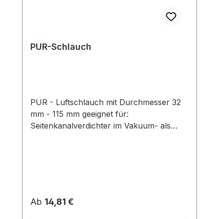
PUR-Schlauch
PUR - Luftschlauch mit Durchmesser 32
mm - 115 mm geeignet für:
Seitenkanalverdichter im Vakuum- als
auch Druck-Betrieb Funktion: Die PUR-
Schläuche mit Spiralverstärkung sind für
viele Anwendungsbereiche geeignet, da
sie druck- wie auch vakuumfest sind.Diese
Qualität wird z.B. auch zum Fördern von
Kunststoffgranulaten verwendet.
Regulärer Preis:
Ab
14,81 €
technische Daten: Ausführung: