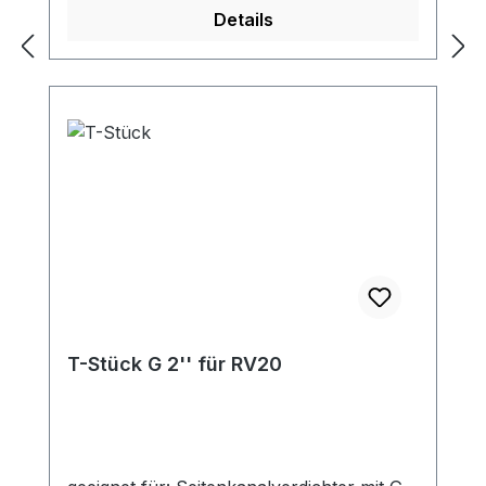
hochwertiger PUR-Schlauch mit
Details
Spiralverstärkung Eigenschaften: innen
relativ glatt, außen gewelltflexibelschwer
entflammbar (DIN 4102 B1)Temperatur:
-40°C bis +90°Cantistatisch < 10⁹
Ohmhoch abriebfestFarbe: transluzent
Schlauchdimensionen: DN: 32 / 38 / 40 /
45 / 50 / 60 / 80 / 100 / 115 mm
T-Stück G 2'' für RV20