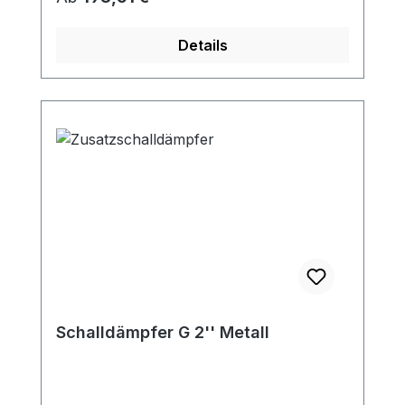
passend für: SKV-NS-210 / SKV-NS-280 /
SKV-NS-318 / SKV-NS-420SKV-ND-230 /
Details
SKV-ND-320 / SKV-NDF-500
Schalldämpfer G 2'' Metall