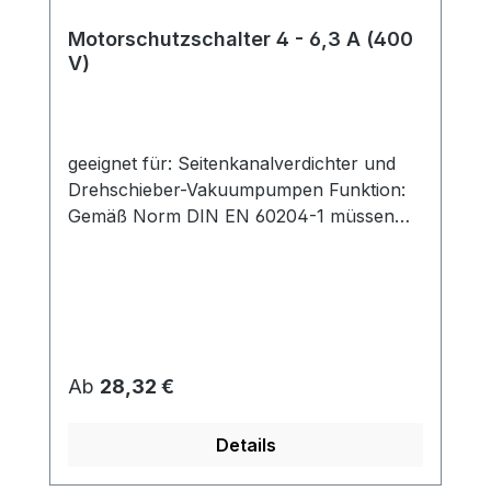
Motorschutzschalter 4 - 6,3 A (400
V)
geeignet für: Seitenkanalverdichter und
Drehschieber-Vakuumpumpen Funktion:
Gemäß Norm DIN EN 60204-1 müssen
Motoren mit einer Bemessungsleistung
über 0,5 kW gegen unzulässige
Erwärmung geschützt werden. Dies trifft
für den Großteil unserer
Seitenkanalverdichter zu. Ein
Motorschutzschalter stellt sowohl einen
Regulärer Preis:
Ab
28,32 €
Überlastungsschutz als auch einen
Kurzschlussschutz für die Kabel- und
Details
Leitungen sicher. Kommt es zu einer
unzulässigen Stromerhöhung, z.B. durch