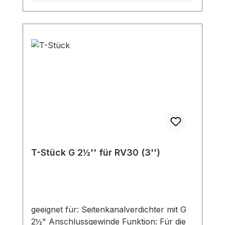
relativ glatt, außen gewelltflexibelschwer
entflammbar (DIN 4102 B1)Temperatur:
-40°C bis +90°Cantistatisch < 10⁹
Ohmhoch abriebfestFarbe: transluzent
Schlauchdimensionen: DN: 32 / 38 / 40 /
45 / 50 / 60 / 80 / 100 / 115 mm
T-Stück G 2½'' für RV30 (3'')
geeignet für: Seitenkanalverdichter mit G
2½" Anschlussgewinde Funktion: Für die