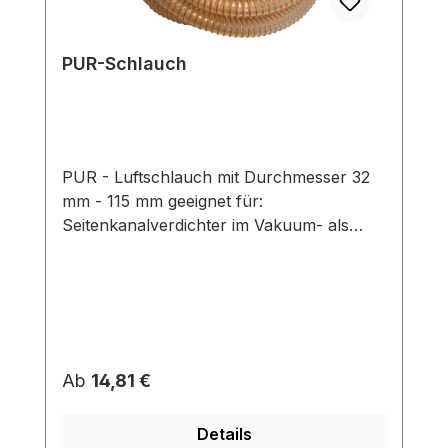
PUR-Schlauch
PUR - Luftschlauch mit Durchmesser 32
mm - 115 mm geeignet für:
Seitenkanalverdichter im Vakuum- als
auch Druck-Betrieb Funktion: Die PUR-
Schläuche mit Spiralverstärkung sind für
viele Anwendungsbereiche geeignet, da
sie druck- wie auch vakuumfest sind.Diese
Qualität wird z.B. auch zum Fördern von
Kunststoffgranulaten verwendet.
Regulärer Preis:
Ab
14,81 €
technische Daten: Ausführung:
hochwertiger PUR-Schlauch mit
Details
Spiralverstärkung Eigenschaften: innen