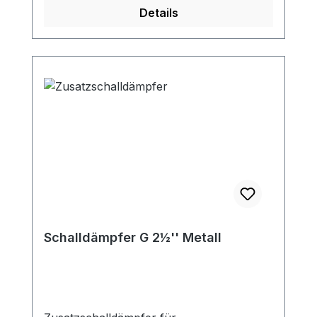
Ansaugfilters an den SKV nur mit 90°
Details
Bogen möglich!
Schalldämpfer G 2½'' Metall