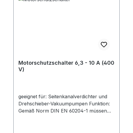
Motorschutzschalter 6,3 - 10 A (400
V)
geeignet für: Seitenkanalverdichter und
Drehschieber-Vakuumpumpen Funktion:
Gemäß Norm DIN EN 60204-1 müssen
Motoren mit einer Bemessungsleistung
über 0,5 kW gegen unzulässige
Erwärmung geschützt werden. Dies trifft