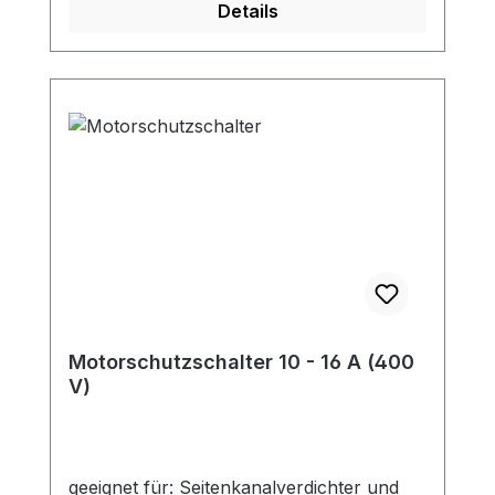
Details
ohne Motorschutzschalter ist nur gemäß
dieser Norm möglich.
Motorschutzschalter 10 - 16 A (400
V)
geeignet für: Seitenkanalverdichter und