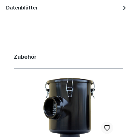
Datenblätter
Produktgalerie überspringen
Zubehör