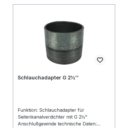
Drehschieber-Vakuumpumpen würde es
zusätzlich zur Verschmutzung der
Betriebsmittel führen. technische Daten:
Luftmenge: 450 m³/h passend für: G 2":
SKV-NS-420 / SKV-NDF-500 G 2 1/2":
SKV-NS-530/ SKV-ND-520 G 3":
Achtung: die Durchgangsfilter werden
standardmäßig ohne Anbauteile
ausgeliefert!
Schlauchadapter G 2½''
Funktion: Schlauchadapter für
Seitenkanalverdichter mit G 2½"
Anschlußgewinde technische Daten: