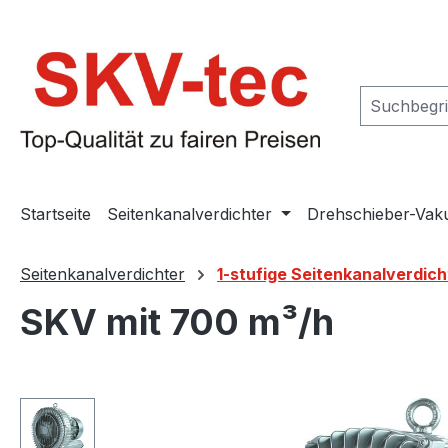
m Hauptinhalt springen
Zur Suche springen
Zur Hauptnavigation springen
Startseite
Seitenkanalverdichter
Drehschieber-Va
Seitenkanalverdichter
1-stufige Seitenkanalverdich
SKV mit 700 m³/h
Bildergalerie überspringen