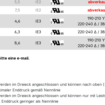
5,5
IE2
abverkau
7,5
IE2
abverkau
190-210 Y
4,6
IE3
220-240 Δ / 3
6,3
IE3
220-240 Δ / 3
190-210 Y
8,6
IE3
220-240 Δ / 3
tte eine e-mail.
erden im Dreieck angeschlossen und können nach oben (
ximaler Enddruck gemäß Nennlinie
rden im Dreieck angeschlossen und können nur mit Leist
 Enddruck geringer als Nennlinie