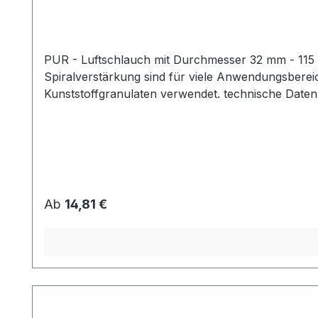
PUR - Luftschlauch mit Durchmesser 32 mm - 115 mm geeignet für: Seitenkanalverdichter im Vakuum- als auch Druck-Betrieb Funktion: Die PUR-S
Spiralverstärkung sind für viele Anwendungsbereic
Kunststoffgranulaten verwendet. technische Daten: Ausführung: hochwertiger PUR-Schlauch mit Spiralverstärkung Eigenschaften: innen relativ glatt, a
gewelltflexibelschwer entflammbar (DIN 4102 B1)Temperat
Regulärer Preis:
Ab
14,81 €