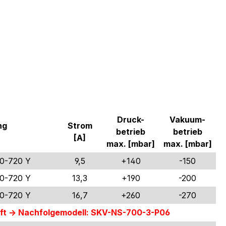
Druck-
Vakuum-
ng
Strom
betrieb
betrieb
[A]
max. [mbar]
max. [mbar]
00-720 Y
9,5
+140
-150
00-720 Y
13,3
+190
-200
00-720 Y
16,7
+260
-270
ft -> Nachfolgemodell: SKV-NS-700-3-P06