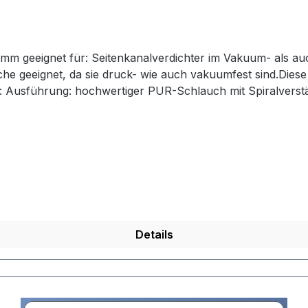
chläuche mit
he geeignet, da sie druck- wie auch vakuumfest sind.Diese
ußen
ur: -40°C bis +90°Cantistatisch < 10⁹ Ohmhoch abriebfestFarbe: tr
DN: 32 / 38 / 40 / 45 / 50 / 60 / 80 / 100 / 115 mm
Details