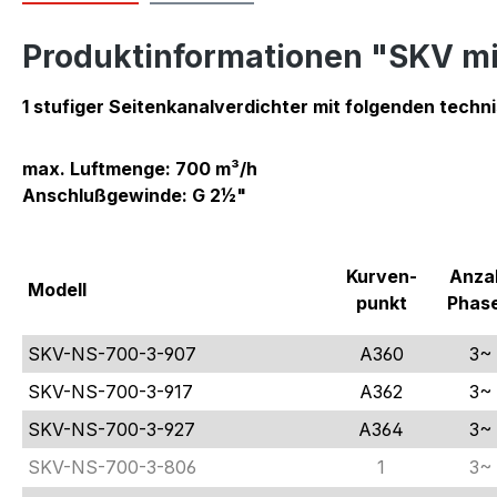
Produktinformationen "SKV mi
1 stufiger Seitenkanalverdichter mit folgenden techn
max. Luftmenge: 700 m³/h
Anschlußgewinde: G 2½"
Kurven-
Anza
Modell
punkt
Phas
SKV-NS-700-3-907
A360
3~
SKV-NS-700-3-917
A362
3~
SKV-NS-700-3-927
A364
3~
SKV-NS-700-3-806
1
3~