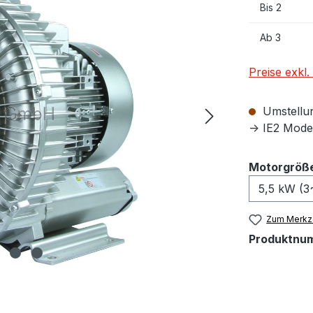
Bis
2
Ab
3
Preise exkl
Umstellun
-> IE2 Model
Motorgröß
Zum Merkze
Produktnu