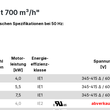
t 700 m³/h"
ischen Spezifikationen bei 50 Hz:
Motor-
Energie-
hl
Spannu
leistung
effizienz-
en
[V]
[kW]
klasse
4,0
IE1
345-415 Δ / 6
5,5
IE1
345-415 Δ / 6
7,5
IE1
345-415 Δ / 6
4,0
IE2
abverkau