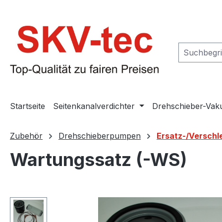
m Hauptinhalt springen
Zur Suche springen
Zur Hauptnavigation springen
Startseite
Seitenkanalverdichter
Drehschieber-Va
Zubehör
Drehschieberpumpen
Ersatz-/Verschle
Wartungssatz (-WS)
Bildergalerie überspringen