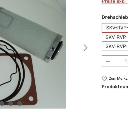
Preise exkl
Drehschieb
SKV-RVP-
SKV-RVP-
SKV-RVP-
Produkt
Zum Merkze
Produktnu