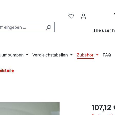
The user h
kuumpumpen
Vergleichstabellen
Zubehör
FAQ
ißteile
Regulärer Pr
107,12 