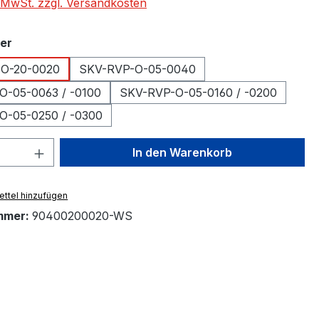
. MwSt. zzgl. Versandkosten
auswählen
er
O-20-0020
SKV-RVP-O-05-0040
O-05-0063 / -0100
SKV-RVP-O-05-0160 / -0200
O-05-0250 / -0300
 Anzahl: Gib den gewünschten Wert ein 
In den Warenkorb
ttel hinzufügen
mmer:
90400200020-WS