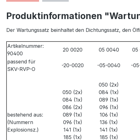
Produktinformationen "Wartu
Der Wartungssatz beinhaltet den Dichtungssatz, den Ölf
Artikelnummer:
20 0020
05 0040
05
90400
passend für
-20-0020
-05-0040
-05
SKV-RVP-O
050 (2x)
050 (2x)
084 (1x)
084 (1x)
089 (1x)
086 (2x)
096 (1x)
bestehend aus:
089 (1x)
106 (1x)
(Nummern
096 (1x)
136 (1x)
Explosionsz.)
141 (1x)
141 (1x)
185 (1x)
185 (1x)