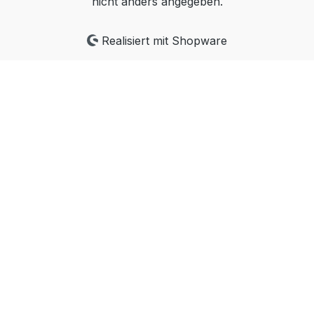
nicht anders angegeben.
ausgestattet. Passende Gegenstücke sind
unser fertig konfektioniertes Kabel unter
Realisiert mit Shopware
Zubehör, oder beispielsweise
Artikelnummer 12078090 der Firma Aptiv.