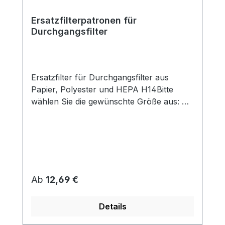
Ersatzfilterpatronen für
Durchgangsfilter
Ersatzfilter für Durchgangsfilter aus
Papier, Polyester und HEPA H14Bitte
wählen Sie die gewünschte Größe aus: G
1¼" G 1½" G 2" G 3" G 4"
Regulärer Preis:
Ab
12,69 €
Details