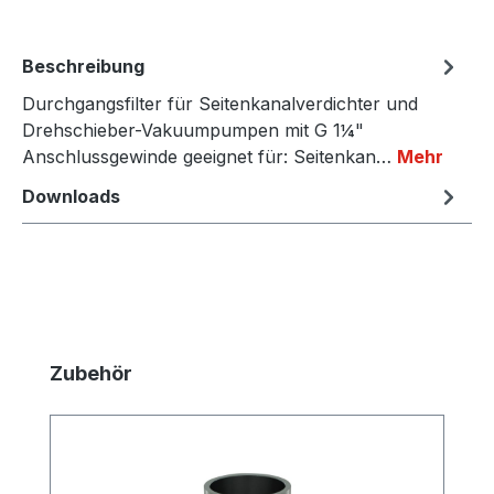
Beschreibung
Durchgangsfilter für Seitenkanalverdichter und
Drehschieber-Vakuumpumpen mit G 1¼"
Anschlussgewinde geeignet für: Seitenkan…
Mehr
Downloads
Produktgalerie überspringen
Zubehör