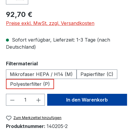
Regulärer Preis:
92,70 €
Preise exkl. MwSt. zzgl. Versandkosten
Sofort verfügbar, Lieferzeit: 1-3 Tage (nach
Deutschland)
auswählen
Filtermaterial
Mikrofaser HEPA / H14 (M)
Papierfilter (C)
Polyesterfilter (P)
Produkt Anzahl: Gib den gewünschten We
In den Warenkorb
Zum Merkzettel hinzufügen
Produktnummer:
140205-2