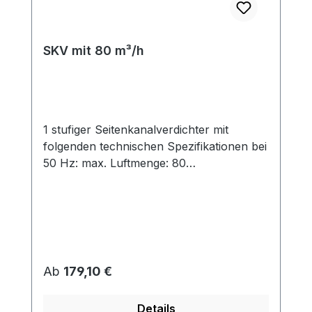
SKV mit 80 m³/h
1 stufiger Seitenkanalverdichter mit
folgenden technischen Spezifikationen bei
50 Hz: max. Luftmenge: 80
m³/hAnschlußgewinde: G 1¼" table {
border-collapse: collapse; width: 100%; }
td, th { padding: 5px; } tr:nth-child(even) {
background-color: #dddddd; } Modell
Kurven-punkt AnzahlPhasen Motor-
leistung[kW] Energie-effizienz-klasse
Regulärer Preis:
Ab
179,10 €
Spannung[V] Strom[A] Druckbetriebmax.
[mbar] Vakuumbetriebmax. [mbar] SKV-
Details