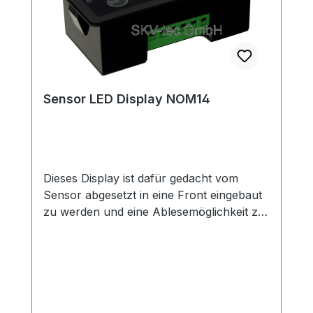
Sensor LED Display NOM14
Dieses Display ist dafür gedacht vom
Sensor abgesetzt in eine Front eingebaut
zu werden und eine Ablesemöglichkeit zu
liefern.Da es sich um ein LED Display
handelt, kann es auch im Dunkeln sicher
und ohne Anstrengung abgelesen
werden.Das Display wird über vier Knöpfe
auch im Feld einfach konfiguriert.Optional
besitzt das Display ein Relais mit 3A