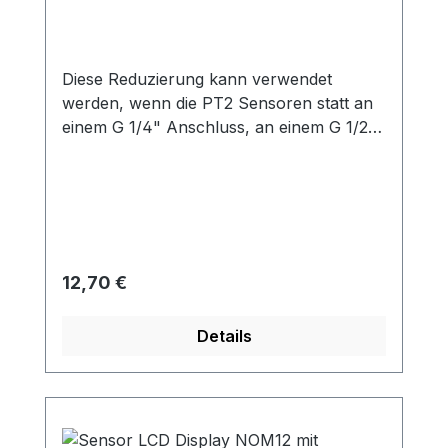
Drucksensoren PT2
Belegung der Ausgangsseite verändert ist,
siehe Datenblatt.Das Display wird
unkonfiguriert ausgeliefert.
Diese Reduzierung kann verwendet
werden, wenn die PT2 Sensoren statt an
einem G 1/4" Anschluss, an einem G 1/2"
Anschluss angebracht werden
sollen.Materialien: Messing (Reduzierung),
Aluminium
(Dichtscheibe)Temperaturbereich: -40 ~
150 °Czulässiger Druck: 60 bar
(Reduzierung), 18 bar (Dichtscheibe)
Regulärer Preis:
12,70 €
Details