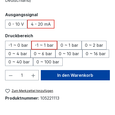
Deutschland)
auswählen
Ausgangssignal
0 - 10 V
4 - 20 mA
auswählen
Druckbereich
-1 ~ 0 bar
-1 ~ 1 bar
0 ~ 1 bar
0 ~ 2 bar
0 ~ 4 bar
0 ~ 6 bar
0 ~ 10 bar
0 ~ 16 bar
0 ~ 40 bar
0 ~ 100 bar
Produkt Anzahl: Gib den gewünschten We
In den Warenkorb
Zum Merkzettel hinzufügen
Produktnummer:
105221113