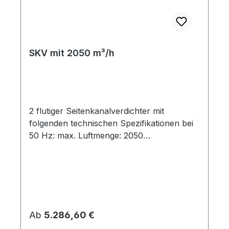
SKV mit 2050 m³/h
2 flutiger Seitenkanalverdichter mit
folgenden technischen Spezifikationen bei
50 Hz: max. Luftmenge: 2050
m³/hAnschluß: 201 mm Flansch table {
border-collapse: collapse; width: 100%; } td,
th { padding: 5px; } tr:nth-child(even) {
background-color: #dddddd; } Modell
Kurven-punkt AnzahlPhasen Motor-
leistung[kW] Energie-effizienz-klasse
Regulärer Preis:
Ab
5.286,60 €
Spannung[V] Strom[A] Druck-betriebmax.