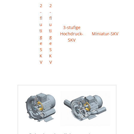
2
2
-
-
fl
fl
u
u
3-stufige
ti
ti
Hochdruck-
Miniatur-SKV
g
g
SKV
e
e
S
S
K
K
V
V