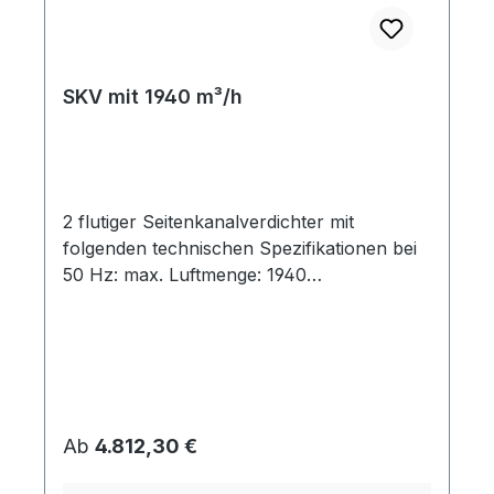
SKV mit 1940 m³/h
2 flutiger Seitenkanalverdichter mit
folgenden technischen Spezifikationen bei
50 Hz: max. Luftmenge: 1940
m³/hAnschlußgewinde: G 4" table { border-
collapse: collapse; width: 100%; } td, th {
padding: 5px; } tr:nth-child(even) {
background-color: #dddddd; } Modell
Kurven-punkt AnzahlPhasen Motor-
leistung[kW] Energie-effizienz-klasse
Regulärer Preis:
Ab
4.812,30 €
Spannung[V] Strom[A] Druck-betriebmax.
[mbar] Vakuum-betriebmax. [mbar] SKV-