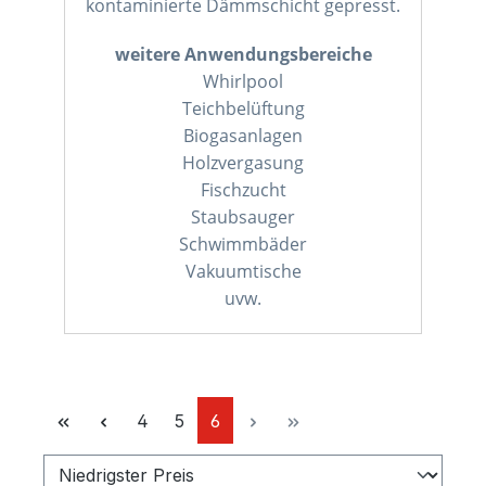
kontaminierte Dämmschicht gepresst.
weitere Anwendungsbereiche
Whirlpool
Teichbelüftung
Biogasanlagen
Holzvergasung
Fischzucht
Staubsauger
Schwimmbäder
Vakuumtische
uvw.
Seite
Seite
Seite
4
5
6