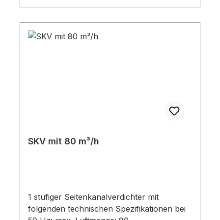
-110 SKV-NS-70-3-906 A122 3~ 0,25 IE1
200-240 Δ / 345-415 Y 1,2 +120 -110 Für 3-
D Zeichnungen / STEP Dateien senden Sie
uns bitte eine e-mail.
SKV mit 80 m³/h
1 stufiger Seitenkanalverdichter mit
folgenden technischen Spezifikationen bei