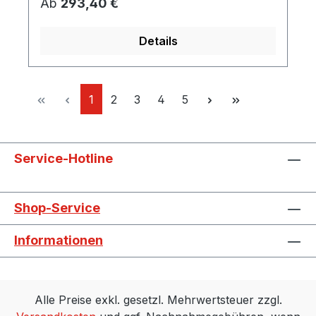
Regulärer Preis:
Ab
293,40 €
260 290 220 Für 3-D Zeichnungen / STEP
Dateien senden Sie uns bitte eine e-mail.
Details
Seite
Seite
Seite
Seite
Seite
1
2
3
4
5
Service-Hotline
Shop-Service
Informationen
Alle Preise exkl. gesetzl. Mehrwertsteuer zzgl.