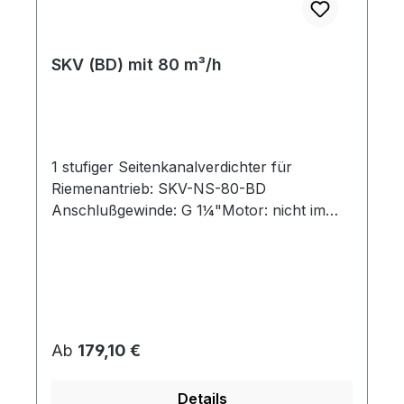
SKV (BD) mit 80 m³/h
1 stufiger Seitenkanalverdichter für
Riemenantrieb: SKV-NS-80-BD
Anschlußgewinde: G 1¼"Motor: nicht im
Lieferumfang enthaltenAntrieb kann mittels
Riemenscheibe erfolgen (nicht im
Lieferumfang) Umdrehungen (U/min): 3000
3600 4200 5000 Luftmenge (m³/h): 80 100
120 140 Druckbetrieb max: (mbar) 130 160
170 170 Vakuumbetrieb max: (mbar) 130
Regulärer Preis:
Ab
179,10 €
160 170 180 Für 3-D Zeichnungen / STEP
Dateien senden Sie uns bitte eine e-mail.
Details