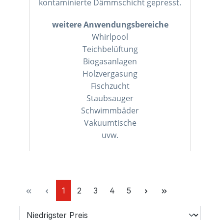
kontaminierte Dämmschicht gepresst.
weitere Anwendungsbereiche
Whirlpool
Teichbelüftung
Biogasanlagen
Holzvergasung
Fischzucht
Staubsauger
Schwimmbäder
Vakuumtische
uvw.
Seite
Seite
Seite
Seite
Seite
1
2
3
4
5