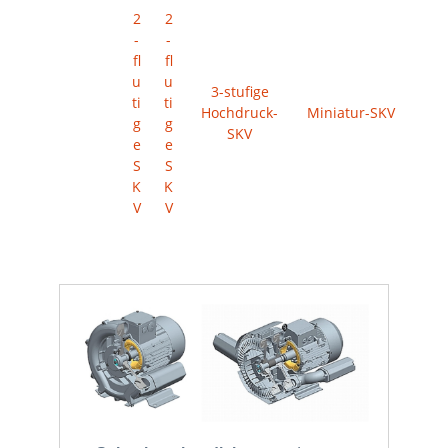
2
2
-
-
fl
fl
u
u
3-stufige
ti
ti
Hochdruck-
Miniatur-SKV
g
g
SKV
e
e
S
S
K
K
V
V