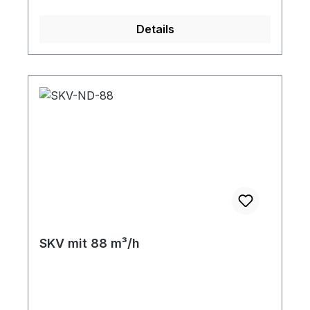
Spannung[V] Strom[A] Druckbetriebmax.
[mbar] Vakuumbetriebmax. [mbar] SKV-
Details
NS-180-1-121 3 1~ 1,1 - 230 6,5 +140 -150
SKV-NS-180-3-906 1 3~ 0,7 IE1 200-240 Δ
/ 345-415 Y 2,2 +70 -70 SKV-NS-180-3-
916 2 3~ 0,85 IE1 200-240 Δ / 345-415 Y
2,4 +100 -110 SKV-NS-180-3-926 4 3~ 1,3
IE1 200-240 Δ / 345-415 Y 3,3 +180 -180
SKV-NS-180-3-816 1 3~ 0,75 IE2 200-260
Δ / 350-450 Y 1,71 +80 -80 SKV-NS-180-
3-826 2 3~ 1,1 IE2 200-260 Δ / 350-450 Y
2,25 +160 -170 SKV-NS-180-3-P16 1 3~
0,95 IE3 190-210 YY /220-240 Δ / 380-420
Y 2,1 +110 -110 SKV-NS-180-3-P26 2 3~ 1,3
IE3 190-210 YY /220-240 Δ / 380-420 Y
SKV mit 88 m³/h
2,85 +180 -180 Für 3-D Zeichnungen /
STEP Dateien senden Sie uns bitte eine e-
mail. FU-Betrieb: Motoren mit der
Endnummer 6 (230 VΔ / 400 VY) werden