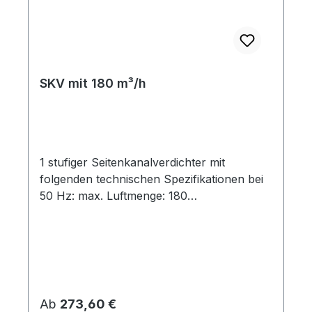
SKV mit 180 m³/h
1 stufiger Seitenkanalverdichter mit
folgenden technischen Spezifikationen bei
50 Hz: max. Luftmenge: 180
m³/hAnschlußgewinde: G 1½" table {
border-collapse: collapse; width: 100%; } td,
th { padding: 5px; } tr:nth-child(even) {
background-color: #dddddd; } Modell
Kurven-punkt AnzahlPhasen Motor-
leistung[kW] Energie-effizienz-klasse
Regulärer Preis:
Ab
273,60 €