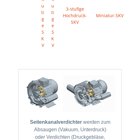
u
u
3-stufige
ti
ti
Hochdruck-
Miniatur-SKV
g
g
SKV
e
e
S
S
K
K
V
V
Seitenkanalverdichter
werden zum
Absaugen (Vakuum, Unterdruck)
oder Verdichten (Druckgebläse,