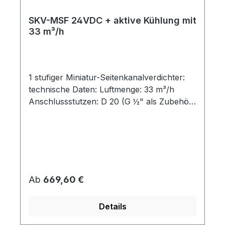
SKV-MSF 24VDC + aktive Kühlung mit
33 m³/h
1 stufiger Miniatur-Seitenkanalverdichter:
technische Daten: Luftmenge: 33 m³/h
Anschlussstutzen: D 20 (G ½" als Zubehör)
Spannung: 24 VDC Strom: 15 A
Motorleistung: 300 W Druckbetrieb max:
+230 mbar Vakuumbetrieb max: -210 mbar
Steuerung externer Controller (siehe
Option/Zubehör) Steuerspannung: 0-5 V /
OpenCAN max. Drehzahl: 15000 min-1 Für
Regulärer Preis:
Ab
669,60 €
3-D Zeichnungen / STEP Dateien senden
Sie uns bitte eine e-mail.
Details