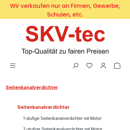
Wir verkaufen nur an Firmen, Gewerbe,
Zum Hauptinhalt springen
Schulen, etc.
Du hast 0 Produ
Ware
Seitenkanalverdichter
Seitenkanalverdichter
1-stufige Seitenkanalverdichter mit Motor
2-stufige Seitenkanalverdichter mit Motor