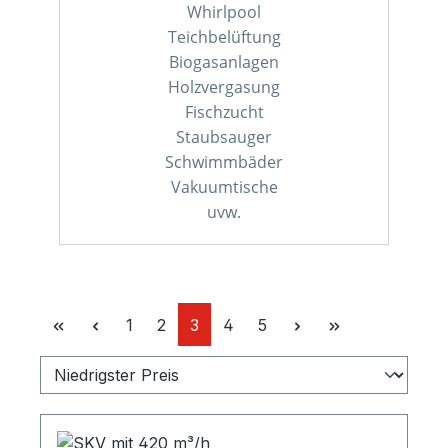
Whirlpool
Teichbelüftung
Biogasanlagen
Holzvergasung
Fischzucht
Staubsauger
Schwimmbäder
Vakuumtische
uvw.
Seite
Seite
Seite
Seite
Seite
1
2
3
4
5