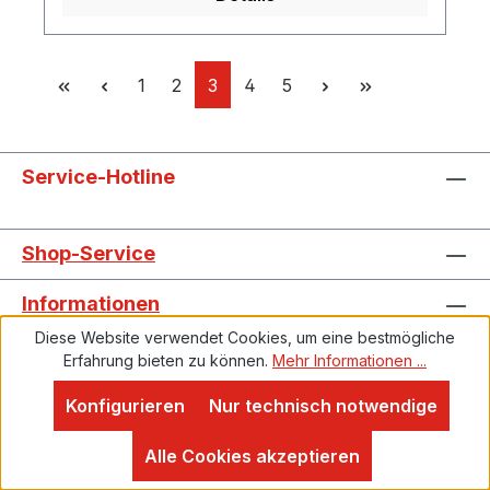
uns bitte eine e-mail.
Seite
Seite
Seite
Seite
Seite
1
2
3
4
5
Service-Hotline
Shop-Service
Informationen
Diese Website verwendet Cookies, um eine bestmögliche
Erfahrung bieten zu können.
Mehr Informationen ...
Alle Preise exkl. gesetzl. Mehrwertsteuer zzgl.
Konfigurieren
Nur technisch notwendige
Proven Expert
Versandkosten
und ggf. Nachnahmegebühren, wenn
4,9
nicht anders angegeben.
Alle Cookies akzeptieren