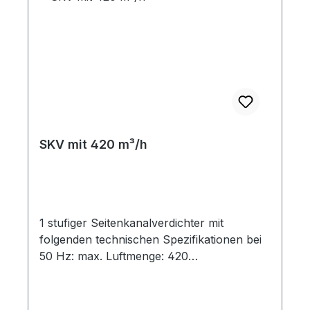
SKV mit 420 m³/h
1 stufiger Seitenkanalverdichter mit
folgenden technischen Spezifikationen bei
50 Hz: max. Luftmenge: 420
m³/hAnschlußgewinde: G 2" table { border-
collapse: collapse; width: 100%; } td, th {
padding: 5px; } tr:nth-child(even) {