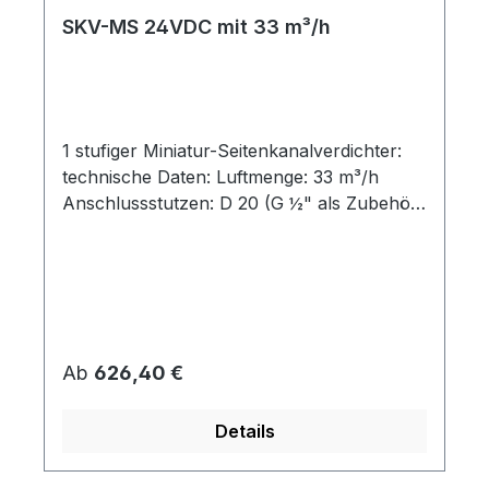
SKV-MS 24VDC mit 33 m³/h
1 stufiger Miniatur-Seitenkanalverdichter:
technische Daten: Luftmenge: 33 m³/h
Anschlussstutzen: D 20 (G ½" als Zubehör)
Spannung: 24 VDC Strom: 13,5 A
Motorleistung: 300 W Druckbetrieb max:
+180 mbar Vakuumbetrieb max: -150 mbar
Steuerung externer Controller (siehe
Option/Zubehör) Steuerspannung: 0-5 V /
OpenCAN max. Drehzahl: 15000 min-1 Für
Regulärer Preis:
Ab
626,40 €
3-D Zeichnungen / STEP Dateien senden
Sie uns bitte eine e-mail.
Details