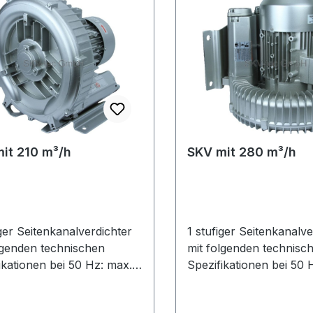
it 210 m³/h
SKV mit 280 m³/h
iger Seitenkanalverdichter
1 stufiger Seitenkanalve
lgenden technischen
mit folgenden technisc
ikationen bei 50 Hz: max.
Spezifikationen bei 50 
nge: 210
Luftmenge: 280
nschlußgewinde: G 2"
m³/hAnschlußgewinde: