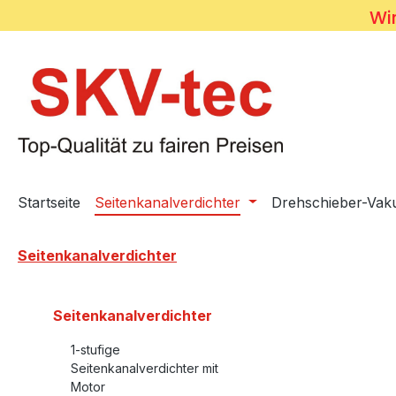
Wir
m Hauptinhalt springen
Zur Suche springen
Zur Hauptnavigation springen
Startseite
Seitenkanalverdichter
Drehschieber-Va
Seitenkanalverdichter
Seitenkanalverdichter
1-stufige
Seitenkanalverdichter mit
Motor