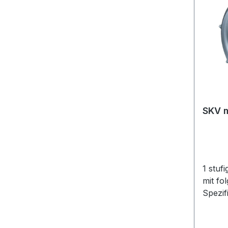
SKV m
1 stuf
mit fo
Spezif
Luftme
m³/hA