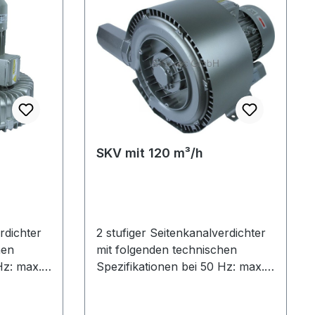
SKV mit 120 m³/h
rdichter
2 stufiger Seitenkanalverdichter
hen
mit folgenden technischen
Hz: max.
Spezifikationen bei 50 Hz: max.
Luftmenge: 120
 G 2"
m³/hAnschlußgewinde: G 1¼"