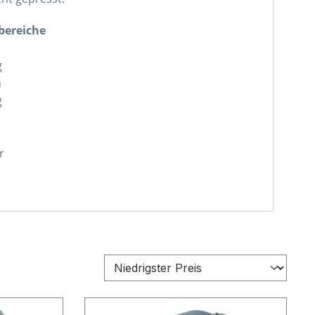
bereiche
g
n
g
r